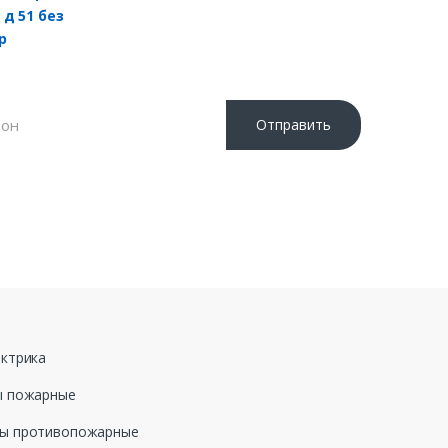
Отправить
 «Отправить», я даю свое согласие на обработку
ных данных, в соответствии с Федеральным законом
ода №152-ФЗ «О персональных данных», на условиях и
еделенных в Политике обработки персональных
ктрика
ы пожарные
ы противопожарные