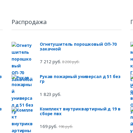
Распродажа
Огнетушитель порошковый ОП-70
закачной
7 212 руб.
8 200 руб.
з
Рукав пожарный универсал д 51 без
гр
1 823 руб.
в
Комплект внутриквартирный д 19 в
сборе пвх
169 руб.
196 руб.