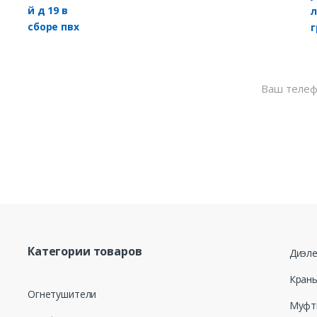
Нажимая кнопку
моих персональ
от 27.07.2006 г
для целей, опр
данных
Категории товаров
Диэле
Кран
Огнетушители
Муфт