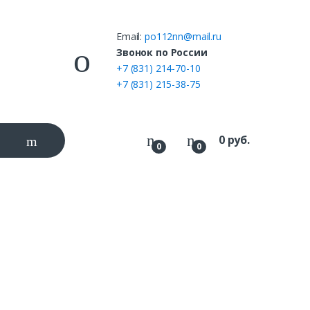
Email:
po112nn@mail.ru
ы
Звонок по России
+7 (831) 214-70-10
+7 (831) 215-38-75
0
руб.
0
0