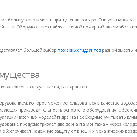
ие большую значимость при тушении пожара. Они устанавливаютс
ой сети. Оборудование снабжает водой пожарный автомобиль ил
редставляет большой выбор
пожарных гидрантов
разной высоты и
имущества
представлены следующие виды гидрантов:
рудованием, которое может использоваться в качестве водоза
ивающих производительность основного оборудования. Обеспечи
луатации наземных моделей гидранта необходимо учитывать клим
ование предусматривает два варианта монтажа – через колодец 
и обеспечивает надежную защиту от внешних механических возде