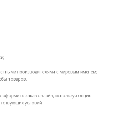
и;
вестными производителями с мировым именем;
жбы товаров.
о оформить заказ онлайн, используя опцию
етствующих условий.