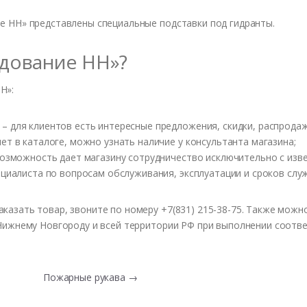
е НН» представлены специальные подставки под гидранты.
дование НН»?
Н»:
 для клиентов есть интересные предложения, скидки, распродаж
ет в каталоге, можно узнать наличие у консультанта магазина;
 возможность дает магазину сотрудничество исключительно с из
ециалиста по вопросам обслуживания, эксплуатации и сроков слу
азать товар, звоните по номеру +7(831) 215-38-75. Также можн
Нижнему Новгороду и всей территории РФ при выполнении соотв
Пожарные рукава
→