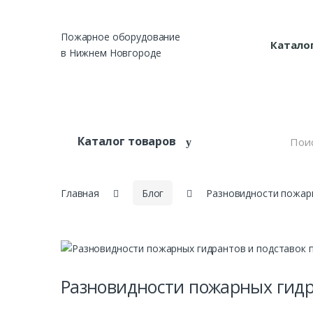
Skip to navigation
Skip to content
Пожарное оборудование
Катало
в Нижнем Новгороде
S
Каталог товаров
e
a
r
c
h
Главная
Блог
Разновидности пожарн
f
o
r
:
Разновидности пожарных гидр