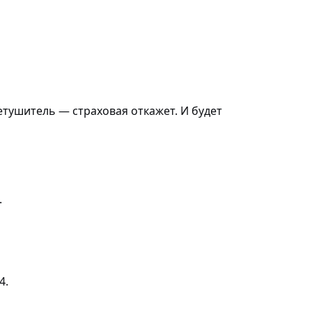
етушитель — страховая откажет. И будет
.
4.