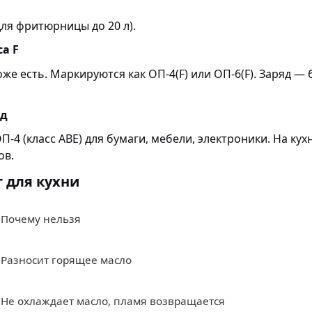
ля фритюрницы до 20 л).
а F
же есть. Маркируются как ОП-4(F) или ОП-6(F). Заряд —
од
4 (класс ABE) для бумаги, мебели, электроники. На ку
ов.
 для кухни
Почему нельзя
Разносит горящее масло
Не охлаждает масло, пламя возвращается