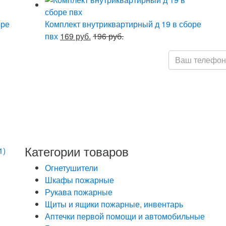
оре
Комплект внутриквартирный д 19 в сборе
пвх
169 руб.
196 руб.
Нажимая кнопку
обработку моих
Федеральным з
персональных д
определенных 
данных
Категории товаров
1)
Огнетушители
Шкафы пожарные
Рукава пожарные
Щиты и ящики пожарные, инвентарь
Аптечки первой помощи и автомобильные