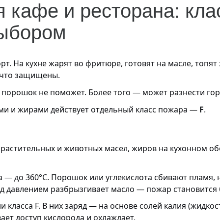
 кафе и ресторана: клас
выбором
корт. На кухне жарят во фритюре, готовят на масле, топ
 что защищены.
 порошок не поможет. Более того — может разнести гор
ами и жирами действует отдельный класс пожара —
F
.
м растительных и животных масел, жиров на кухонном о
 — до 360°C. Порошок или углекислота сбивают пламя, 
од давлением разбрызгивает масло — пожар становится
класса F. В них заряд — на основе солей калия (жидко
ает доступ кислорода и охлаждает.