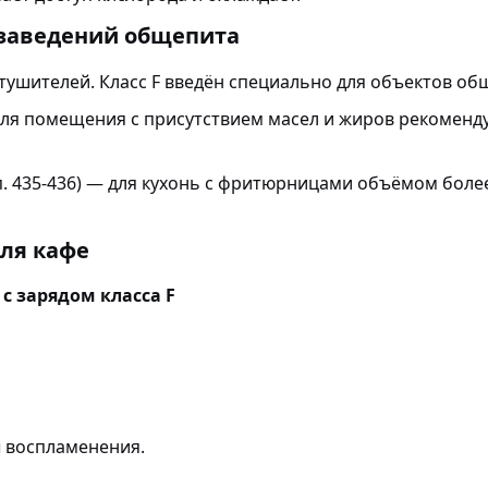
заведений общепита
ушителей. Класс F введён специально для объектов об
ля помещения с присутствием масел и жиров рекоменду
п. 435-436) — для кухонь с фритюрницами объёмом боле
ля кафе
с зарядом класса F
 воспламенения.