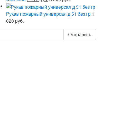
Рукав пожарный универсал д 51 без гр
1
823 руб.
Отправить
 «Отправить», я даю свое согласие на
 персональных данных, в соответствии с
аконом от 27.07.2006 года №152-ФЗ «О
анных», на условиях и для целей,
в Политике обработки персональных