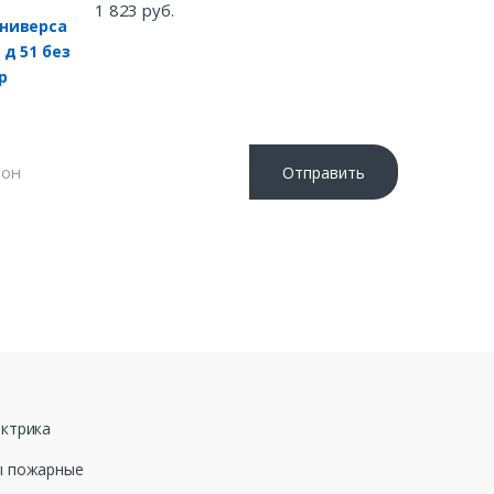
1 823 руб.
Отправить
 «Отправить», я даю свое согласие на обработку
ных данных, в соответствии с Федеральным законом
ода №152-ФЗ «О персональных данных», на условиях и
еделенных в Политике обработки персональных
ктрика
ы пожарные