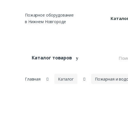
Skip to navigation
Skip to content
Пожарное оборудование
Катало
в Нижнем Новгороде
S
Каталог товаров
e
a
r
c
h
Главная
Каталог
Пожарная и вод
f
o
r
: