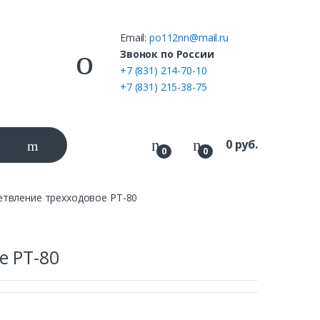
Email:
po112nn@mail.ru
ы
Звонок по России
+7 (831) 214-70-10
+7 (831) 215-38-75
0
руб.
0
0
етвление трехходовое РТ-80
е РТ-80