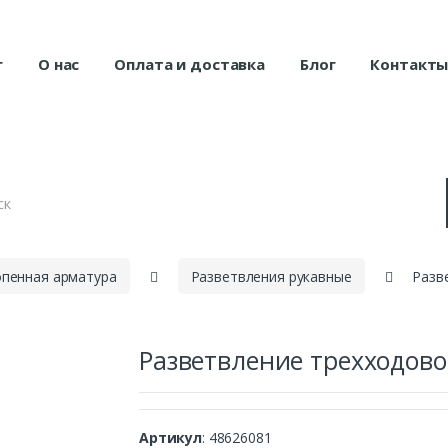
г
О нас
Оплата и доставка
Блог
Контакт
опенная арматура
Разветвления рукавные
Разв
Разветвление трехходово
Артикул
: 48626081