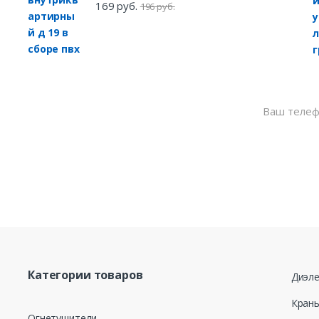
169 руб.
196 руб.
Нажимая кнопку
моих персональ
от 27.07.2006 г
для целей, опр
данных
Категории товаров
Диэле
Кран
Огнетушители