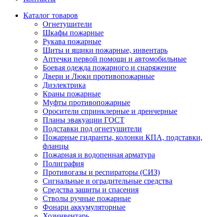
Каталог товаров
Огнетушители
Шкафы пожарные
Рукава пожарные
Щиты и ящики пожарные, инвентарь
Аптечки первой помощи и автомобильные
Боевая одежда пожарного и снаряжение
Двери и Люки противопожарные
Диэлектрика
Краны пожарные
Муфты противопожарные
Оросители спринклерные и дренчерные
Планы эвакуации ГОСТ
Подставки под огнетушители
Пожарные гидранты, колонки КПА, подставки,
фланцы
Пожарная и водопенная арматура
Полиграфия
Противогазы и респираторы (СИЗ)
Сигнальные и оградительные средства
Средства защиты и спасения
Стволы ручные пожарные
Фонари аккумуляторные
Хозинвентарь