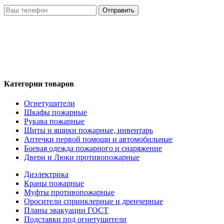
Отправить
Нажимая кнопку «Отправить», я даю свое согласие на
обработку моих персональных данных, в соответствии с
Федеральным законом от 27.07.2006 года №152-ФЗ «О
персональных данных», на условиях и для целей,
определенных в Политике обработки персональных данных
Категории товаров
Огнетушители
Шкафы пожарные
Рукава пожарные
Щиты и ящики пожарные, инвентарь
Аптечки первой помощи и автомобильные
Боевая одежда пожарного и снаряжение
Двери и Люки противопожарные
Диэлектрика
Краны пожарные
Муфты противопожарные
Оросители спринклерные и дренчерные
Планы эвакуации ГОСТ
Подставки под огнетушители