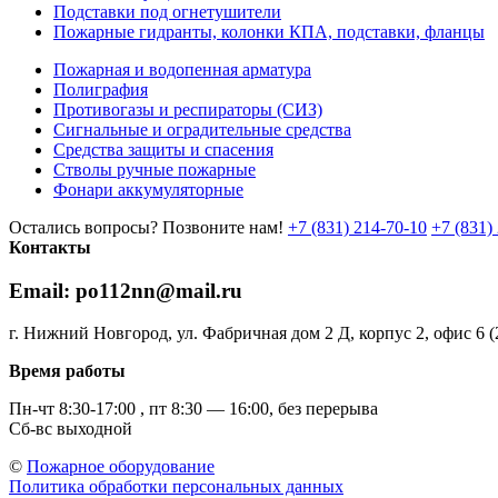
Подставки под огнетушители
Пожарные гидранты, колонки КПА, подставки, фланцы
Пожарная и водопенная арматура
Полиграфия
Противогазы и респираторы (СИЗ)
Сигнальные и оградительные средства
Средства защиты и спасения
Стволы ручные пожарные
Фонари аккумуляторные
Остались вопросы? Позвоните нам!
+7 (831) 214-70-10
+7 (831)
Контакты
Email: po112nn@mail.ru
г. Нижний Новгород, ул. Фабричная дом 2 Д, корпус 2, офис 6 
Время работы
Пн-чт 8:30-17:00 , пт 8:30 — 16:00, без перерыва
Сб-вс выходной
©
Пожарное оборудование
Политика обработки персональных данных