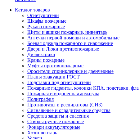
Каталог товаров
Огнетушители
Шкафы пожарные
Рукава пожарные
Щиты и ящики пожарные, инвентарь
Аптечки первой помощи и автомобильные
Боевая одежда пожарного и снаряжение
Двери и Люки противопожарные
Диэлектрика
Краны пожарные
Муфты противопожарные
Оросители спринклерные и дренчерные
Планы эвакуации ГОСТ
Подставки под огнетушители
Пожарные гидранты, колонки КПА, подставки, фл
Пожарная и водопенная арматура
Полиграфия
Противогазы и респираторы (СИЗ)
Сигнальные и оградительные средства
Средства защиты и спасения
Стволы ручные пожарные
Фонари аккумуляторные
Хозинвентарь
Услуги