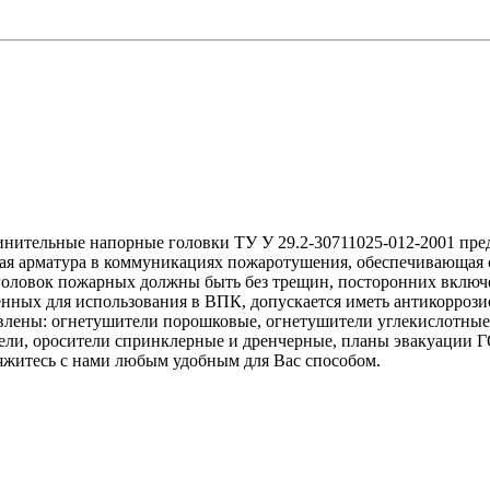
ительные напорные головки ТУ У 29.2-30711025-012-2001 пред
я арматура в коммуникациях пожаротушения, обеспечивающая 
оловок пожарных должны быть без трещин, посторонних включ
нных для использования в ВПК, допускается иметь антикоррози
авлены: огнетушители порошковые, огнетушители углекислотны
ли, оросители спринклерные и дренчерные, планы эвакуации Г
вяжитесь с нами любым удобным для Вас способом.