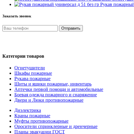
Рукав пожарный 
Заказать звонок
Отправить
Нажимая кнопку «Отправить», я даю свое согласие на обработ
на условиях и для целей, определенных в Политике обработки
Категории товаров
Огнетушители
Шкафы пожарные
Рукава пожарные
Щиты и ящики пожарные, инвентарь
Аптечки первой помощи и автомобильные
Боевая одежда пожарного и снаряжение
Двери и Люки противопожарные
Диэлектрика
Краны пожарные
Муфты противопожарные
Оросители спринклерные и дренчерные
Планы эвакуации ГОСТ