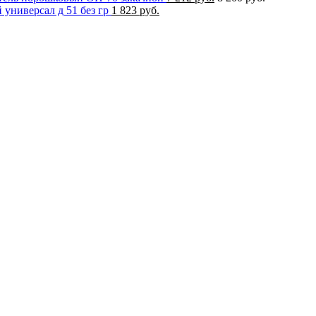
универсал д 51 без гр
1 823 руб.
ку моих персональных данных, в соответствии с Федеральным з
 персональных данных