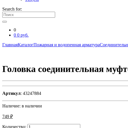
Search for:
0
0
0
руб.
Главная
Каталог
Пожарная и водопенная арматура
Соединительн
Головка соединительная муф
Артикул
: 43247884
Наличие:
в наличии
749 ₽
Количество: