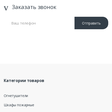
Заказать звонок
Отправить
Нажимая кнопку «Отправить», я даю свое согласие на
обработку моих персональных данных, в соответствии с
Федеральным законом от 27.07.2006 года №152-ФЗ «О
персональных данных», на условиях и для целей,
определенных в Политике обработки персональных данных
Категории товаров
Огнетушители
Шкафы пожарные