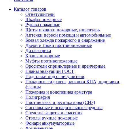
Каталог товаров
Огнетушители
Шкафы пожарные
Рукава пожарные
Щиты и ящики пожарные, инвентарь
Аптечки первой помощи и автомобильные
Боевая одежда пожарного и снаряжение
Двери и Люки противопожарные
Диэлектрика
Краны пожарные
Муфты противопожарные
Оросители спринклерные и дренчерные
Планы эвакуации ГОСТ
Подставки под огнетушители
Пожарные гидранты, колонки КПА, подставки,
фланцы
Пожарная и водопенная арматура
Полиграфия
Противогазы и респираторы (СИЗ)
Сигнальные и оградительные средства
Средства защиты и спасения
Стволы ручные пожарные
Фонари аккумуляторные
Хозинвентарь