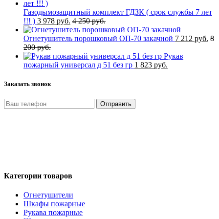
Газодымозащитный комплект ГДЗК ( срок службы 7 лет
!!! )
3 978 руб.
4 250 руб.
Огнетушитель порошковый ОП-70 закачной
7 212 руб.
8
200 руб.
Рукав
пожарный универсал д 51 без гр
1 823 руб.
Заказать звонок
Отправить
Нажимая кнопку «Отправить», я даю свое согласие на
обработку моих персональных данных, в соответствии с
Федеральным законом от 27.07.2006 года №152-ФЗ «О
персональных данных», на условиях и для целей,
определенных в Политике обработки персональных данных
Категории товаров
Огнетушители
Шкафы пожарные
Рукава пожарные