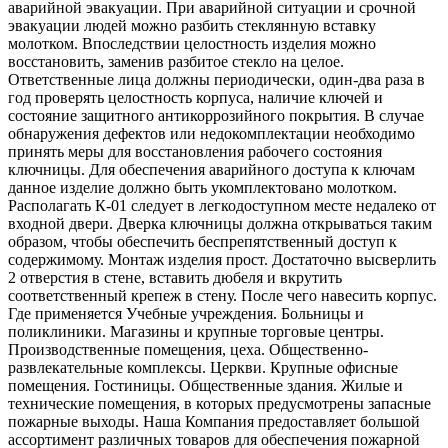
аварийной эвакуации. При аварийной ситуации и срочной
эвакуации людей можно разбить стеклянную вставку
молотком. Впоследствии целостность изделия можно
восстановить, заменив разбитое стекло на целое.
Ответственные лица должны периодически, один-два раза в
год проверять целостность корпуса, наличие ключей и
состояние защитного антикоррозийного покрытия. В случае
обнаружения дефектов или недокомплектации необходимо
принять меры для восстановления рабочего состояния
ключницы. Для обеспечения аварийного доступа к ключам
данное изделие должно быть укомплектовано молотком.
Располагать К-01 следует в легкодоступном месте недалеко от
входной двери. Дверка ключницы должна открываться таким
образом, чтобы обеспечить беспрепятственный доступ к
содержимому. Монтаж изделия прост. Достаточно высверлить
2 отверстия в стене, вставить дюбеля и вкрутить
соответственный крепеж в стену. После чего навесить корпус.
Где применяется Учебные учреждения. Больницы и
поликлиники. Магазины и крупные торговые центры.
Производственные помещения, цеха. Общественно-
развлекательные комплексы. Церкви. Крупные офисные
помещения. Гостиницы. Общественные здания. Жилые и
технические помещения, в которых предусмотрены запасные
пожарные выходы. Наша Компания предоставляет большой
ассортимент различных товаров для обеспечения пожарной