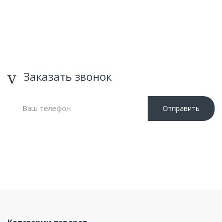
Заказать звонок
Отправить
Нажимая кнопку «Отправить», я даю свое согласие на
обработку моих персональных данных, в соответствии с
Федеральным законом от 27.07.2006 года №152-ФЗ «О
персональных данных», на условиях и для целей,
определенных в Политике обработки персональных данных