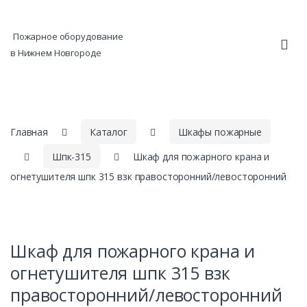
Skip to navigation
Skip to content
Пожарное оборудование
в Нижнем Новгороде
Главная
Каталог
Шкафы пожарные
Шпк-315
Шкаф для пожарного крана и
огнетушителя шпк 315 взк правосторонний/левосторонний
Шкаф для пожарного крана и
огнетушителя шпк 315 взк
правосторонний/левосторонний