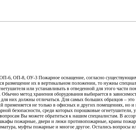
 ОП-6, ОП-8, ОУ-3 Пожарное оснащение, согласно существующим
ется размещение их в вертикальном положении, то нужны специ
гнетушителя или устанавливать в отведенной для этого части по
 Обычно метод хранения оборудования выбирается в зависимости
 для них должны отличаться. Для самых больших образцов – это
ий применяется не только в офисных и других помещениях, но и
арной безопасности, среди которых порошковые огнетушители,
вопросам Вы можете обратиться к нашим специалистам. В ассор
 шкафы пожарные, двери и люки противопожарные, краны пожар
матура, муфты пожарные и многое другое. Остались вопросы ил