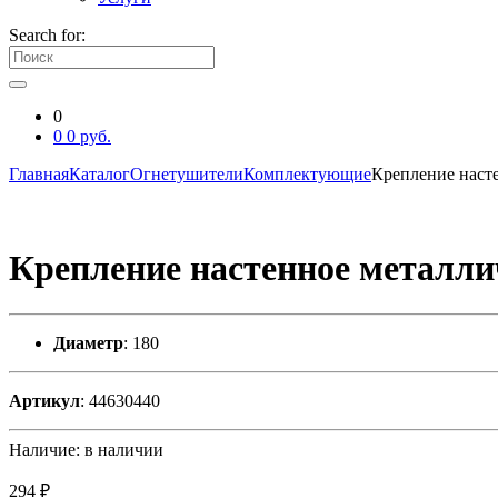
Search for:
0
0
0
руб.
Главная
Каталог
Огнетушители
Комплектующие
Крепление насте
Крепление настенное металлич
Диаметр
: 180
Артикул
: 44630440
Наличие:
в наличии
294 ₽