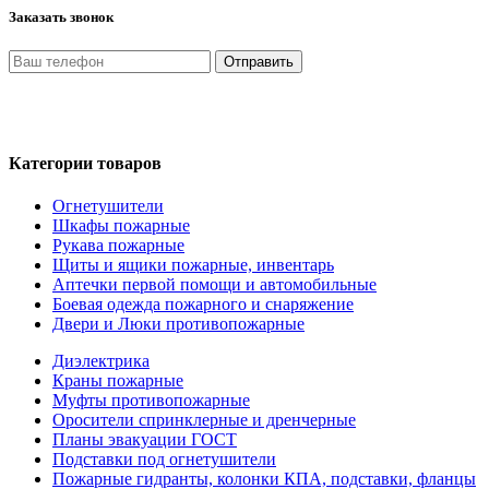
Заказать звонок
Отправить
Нажимая кнопку «Отправить», я даю свое согласие на обработ
на условиях и для целей, определенных в Политике обработки
Категории товаров
Огнетушители
Шкафы пожарные
Рукава пожарные
Щиты и ящики пожарные, инвентарь
Аптечки первой помощи и автомобильные
Боевая одежда пожарного и снаряжение
Двери и Люки противопожарные
Диэлектрика
Краны пожарные
Муфты противопожарные
Оросители спринклерные и дренчерные
Планы эвакуации ГОСТ
Подставки под огнетушители
Пожарные гидранты, колонки КПА, подставки, фланцы