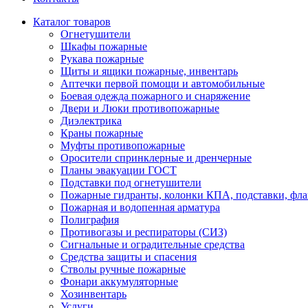
Каталог товаров
Огнетушители
Шкафы пожарные
Рукава пожарные
Щиты и ящики пожарные, инвентарь
Аптечки первой помощи и автомобильные
Боевая одежда пожарного и снаряжение
Двери и Люки противопожарные
Диэлектрика
Краны пожарные
Муфты противопожарные
Оросители спринклерные и дренчерные
Планы эвакуации ГОСТ
Подставки под огнетушители
Пожарные гидранты, колонки КПА, подставки, фл
Пожарная и водопенная арматура
Полиграфия
Противогазы и респираторы (СИЗ)
Сигнальные и оградительные средства
Средства защиты и спасения
Стволы ручные пожарные
Фонари аккумуляторные
Хозинвентарь
Услуги