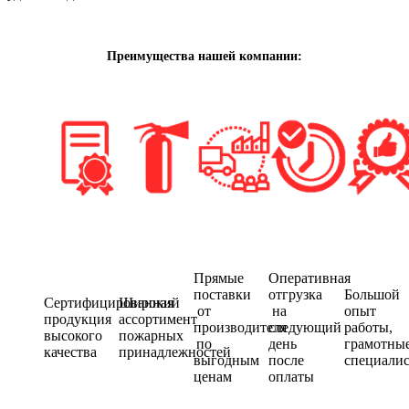
Преимущества нашей компании:
Прямые
Оперативная
поставки
отгрузка
Большой
Сертифицированная
Широкий
от
на
опыт
продукция
ассортимент
производителя
следующий
работы,
высокого
пожарных
по
день
грамотны
качества
принадлежностей
выгодным
после
специали
ценам
оплаты