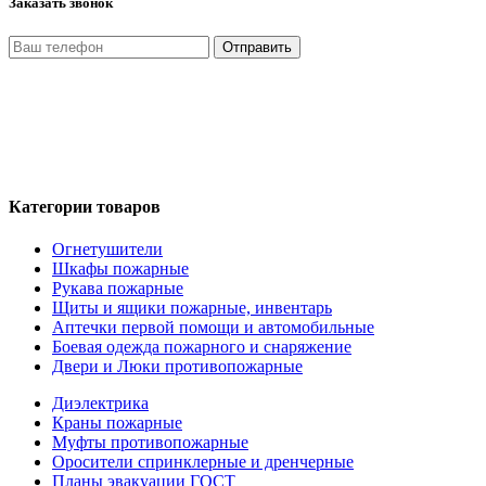
Заказать звонок
Отправить
Нажимая кнопку «Отправить», я даю свое согласие на
обработку моих персональных данных, в соответствии с
Федеральным законом от 27.07.2006 года №152-ФЗ «О
персональных данных», на условиях и для целей,
определенных в Политике обработки персональных данных
Категории товаров
Огнетушители
Шкафы пожарные
Рукава пожарные
Щиты и ящики пожарные, инвентарь
Аптечки первой помощи и автомобильные
Боевая одежда пожарного и снаряжение
Двери и Люки противопожарные
Диэлектрика
Краны пожарные
Муфты противопожарные
Оросители спринклерные и дренчерные
Планы эвакуации ГОСТ