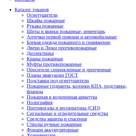
Каталог товаров
Огнетушители
Шкафы пожарные
Рукава пожарные
Щиты и ящики пожарные, инвентарь
Аптечки первой помощи и автомобильные
Боевая одежда пожарного и снаряжение
Двери и Люки противопожарные
Диэлектрика
Краны пожарные
Муфты противопожарные
Оросители спринклерные и дренчерные
Планы эвакуации ГОСТ
Подставки под огнетушители
Пожарные гидранты, колонки КПА, подставки,
фланцы
Пожарная и водопенная арматура
Полиграфия
Противогазы и респираторы (СИЗ)
Сигнальные и оградительные средства
Средства защиты и спасения
Стволы ручные пожарные
Фонари аккумуляторные
Хозинвентарь