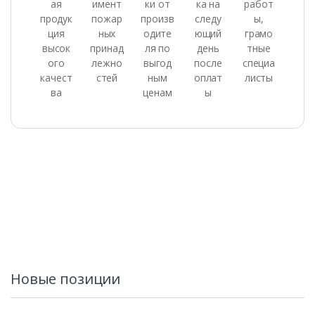
ая
имент
ки от
ка на
работ
продук
пожар
произв
следу
ы,
ция
ных
одите
ющий
грамо
высок
принад
ля по
день
тные
ого
лежно
выгод
после
специа
качест
стей
ным
оплат
листы
ва
ценам
ы
Новые позиции