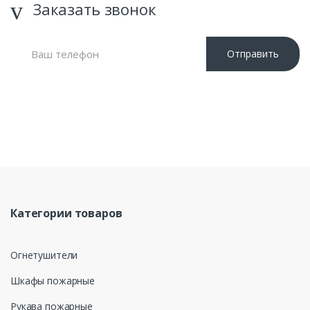
Заказать звонок
Отправить
Нажимая кнопку «Отправить», я даю свое согласие на
обработку моих персональных данных, в соответствии с
Федеральным законом от 27.07.2006 года №152-ФЗ «О
персональных данных», на условиях и для целей,
определенных в Политике обработки персональных данных
Категории товаров
Огнетушители
Шкафы пожарные
Рукава пожарные