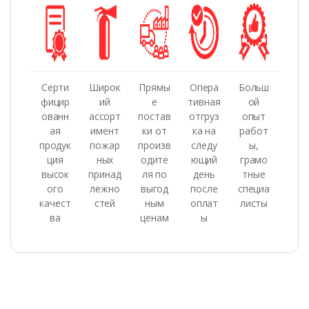
Серти
Широк
Прямы
Опера
Больш
фицир
ий
е
тивная
ой
ованн
ассорт
постав
отгруз
опыт
ая
имент
ки от
ка на
работ
продук
пожар
произв
следу
ы,
ция
ных
одите
ющий
грамо
высок
принад
ля по
день
тные
ого
лежно
выгод
после
специа
качест
стей
ным
оплат
листы
ва
ценам
ы