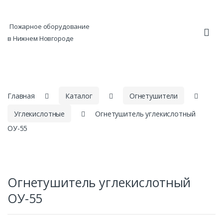
Skip to navigation
Skip to content
Пожарное оборудование
в Нижнем Новгороде
Главная
Каталог
Огнетушители
Углекислотные
Огнетушитель углекислотный
ОУ-55
Огнетушитель углекислотный
ОУ-55