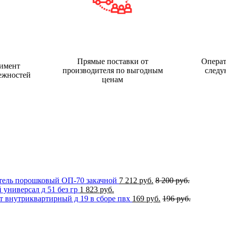
Прямые поставки от
Операт
имент
производителя по выгодным
следу
ежностей
ценам
ель порошковый ОП-70 закачной
7 212 руб.
8 200 руб.
универсал д 51 без гр
1 823 руб.
 внутриквартирный д 19 в сборе пвх
169 руб.
196 руб.