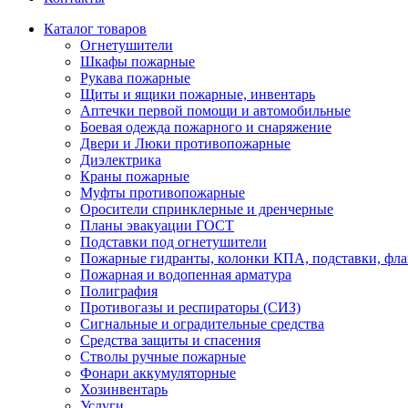
Каталог товаров
Огнетушители
Шкафы пожарные
Рукава пожарные
Щиты и ящики пожарные, инвентарь
Аптечки первой помощи и автомобильные
Боевая одежда пожарного и снаряжение
Двери и Люки противопожарные
Диэлектрика
Краны пожарные
Муфты противопожарные
Оросители спринклерные и дренчерные
Планы эвакуации ГОСТ
Подставки под огнетушители
Пожарные гидранты, колонки КПА, подставки, фл
Пожарная и водопенная арматура
Полиграфия
Противогазы и респираторы (СИЗ)
Сигнальные и оградительные средства
Средства защиты и спасения
Стволы ручные пожарные
Фонари аккумуляторные
Хозинвентарь
Услуги