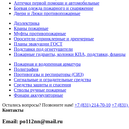
Аптечки первой помощи и автомобильные
Боевая одежда пожарного и снаряжение
Двери и Люки противопожарные
Диэлектрика
Краны пожарные
Муфты противопожарные
Оросители спринклерные и дренчерные
Планы эвакуации ГОСТ
Подставки под огнетушители
Пожарные гидранты, колонки КПА, подставки, фланцы
Пожарная и водопенная арматура
Полиграфия
Противогазы и респираторы (СИЗ)
Сигнальные и оградительные средства
Средства защиты и спасения
Стволы ручные пожарные
Фонари аккумуляторные
Остались вопросы? Позвоните нам!
+7 (831) 214-70-10
+7 (831)
Контакты
Email: po112nn@mail.ru