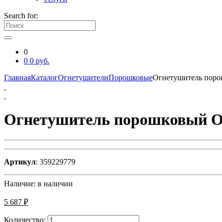
Search for:
0
0
0
руб.
Главная
Каталог
Огнетушители
Порошковые
Огнетушитель пор
Огнетушитель порошковый 
Артикул
: 359229779
Наличие:
в наличии
5 687 ₽
Количество: