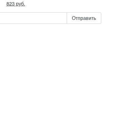
823 руб.
Отправить
 «Отправить», я даю свое согласие на
 персональных данных, в соответствии с
аконом от 27.07.2006 года №152-ФЗ «О
анных», на условиях и для целей,
в Политике обработки персональных