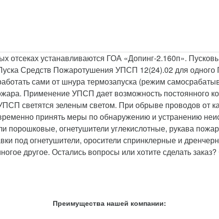
ых отсеках устанавливаются ГОА «Допинг-2.160п». Пусков
Пуска Средств Пожаротушения УПСП 12(24).02 для одного 
сработать сами от шнура термозапуска (режим самосрабаты
ожара. Применение УПСП дает возможность постоянного ко
ПСП светятся зеленым светом. При обрыве проводов от ка
евременно принять меры по обнаружению и устранению неи
ли порошковые, огнетушители углекислотные, рукава пожа
вки под огнетушители, оросители спринклерные и дренчерн
огое другое. Остались вопросы или хотите сделать заказ
Преимущества нашей компании: