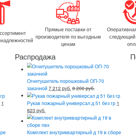
Прямые поставки от
Оперативная
ссортимент
производителя по выгодным
следующий 
инадлежностей
ценам
опл
Распродажа
П
Огнетушитель порошковый ОП-70
закачной
7 212 руб.
8 200 руб.
1
Рукав пожарный универсал д 51 без гр
1
823 руб.
оре
Комплект внутриквартирный д 19 в сборе