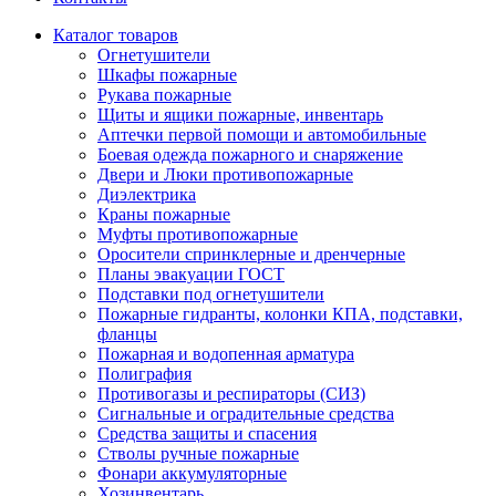
Каталог товаров
Огнетушители
Шкафы пожарные
Рукава пожарные
Щиты и ящики пожарные, инвентарь
Аптечки первой помощи и автомобильные
Боевая одежда пожарного и снаряжение
Двери и Люки противопожарные
Диэлектрика
Краны пожарные
Муфты противопожарные
Оросители спринклерные и дренчерные
Планы эвакуации ГОСТ
Подставки под огнетушители
Пожарные гидранты, колонки КПА, подставки,
фланцы
Пожарная и водопенная арматура
Полиграфия
Противогазы и респираторы (СИЗ)
Сигнальные и оградительные средства
Средства защиты и спасения
Стволы ручные пожарные
Фонари аккумуляторные
Хозинвентарь