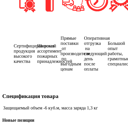
Прямые
Оперативная
поставки
отгрузка
Большой
Сертифицированная
Широкий
от
на
опыт
продукция
ассортимент
производителя
следующий
работы,
высокого
пожарных
по
день
грамотны
качества
принадлежностей
выгодным
после
специали
ценам
оплаты
Спецификация товара
Защищаемый объем -6 куб.м, масса заряда 1,3 кг
Новые позиции