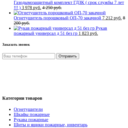
Газодымозащитный комплект ГДЗК ( срок службы 7 лет
!!! )
3 978 руб.
4 250 руб.
Огнетушитель порошковый ОП-70 закачной
7 212 руб.
8
200 руб.
Рукав
пожарный универсал д 51 без гр
1 823 руб.
Заказать звонок
Отправить
Нажимая кнопку «Отправить», я даю свое согласие на
обработку моих персональных данных, в соответствии с
Федеральным законом от 27.07.2006 года №152-ФЗ «О
персональных данных», на условиях и для целей,
определенных в Политике обработки персональных данных
Категории товаров
Огнетушители
Шкафы пожарные
Рукава пожарные
Щиты и ящики пожарные, инвентарь