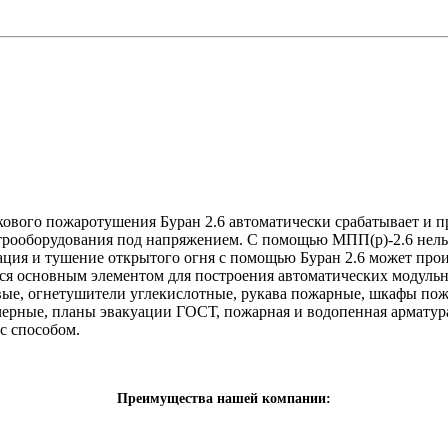
вого пожаротушения Буран 2.6 автоматически срабатывает и пр
трооборудования под напряжением. С помощью МПП(р)-2.6 нельз
ция и тушение открытого огня с помощью Буран 2.6 может прои
ется основным элементом для построения автоматических модул
вые, огнетушители углекислотные, рукава пожарные, шкафы по
черные, планы эвакуации ГОСТ, пожарная и водопенная арматур
с способом.
Преимущества нашей компании: