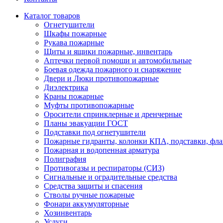
Каталог товаров
Огнетушители
Шкафы пожарные
Рукава пожарные
Щиты и ящики пожарные, инвентарь
Аптечки первой помощи и автомобильные
Боевая одежда пожарного и снаряжение
Двери и Люки противопожарные
Диэлектрика
Краны пожарные
Муфты противопожарные
Оросители спринклерные и дренчерные
Планы эвакуации ГОСТ
Подставки под огнетушители
Пожарные гидранты, колонки КПА, подставки, фл
Пожарная и водопенная арматура
Полиграфия
Противогазы и респираторы (СИЗ)
Сигнальные и оградительные средства
Средства защиты и спасения
Стволы ручные пожарные
Фонари аккумуляторные
Хозинвентарь
Услуги