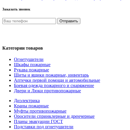
Заказать звонок
Отправить
Нажимая кнопку «Отправить», я даю свое согласие на обработ
на условиях и для целей, определенных в Политике обработки
Категории товаров
Огнетушители
Шкафы пожарные
Рукава пожарные
Щиты и ящики пожарные, инвентарь
Аптечки первой помощи и автомобильные
Боевая одежда пожарного и снаряжение
Двери и Люки противопожарные
Диэлектрика
Краны пожарные
Муфты противопожарные
Оросители спринклерные и дренчерные
Планы эвакуации ГОСТ
Подставки под огнетушители