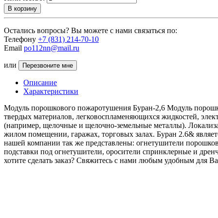
В корзину
Остались вопросы? Вы можете с нами связаться по:
Телефону
+7 (831) 214-70-10
Email
po112nn@mail.ru
или
Перезвоните мне
Описание
Характеристики
Модуль порошкового пожаротушения Буран-2,6 Модуль порошко
твердых материалов, легковоспламеняющихся жидкостей, элек
(например, щелочные и щелочно-земельные металлы). Локализа
жилом помещении, гаражах, торговых залах. Буран 2.6& явля
нашей компании так же представлены: огнетушители порошко
подставки под огнетушители, оросители спринклерные и дрен
хотите сделать заказ? Свяжитесь с нами любым удобным для Ва