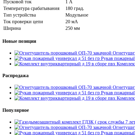
Пусковой ток
1 А
Температура срабатывания
180 град.
Тип устройства
Модульное
Ток проверки цепи
20 мА
Ширина
250 мм
Новые позиции
Огнетушит
Рукав пожарный 
Комплект
Распродажа
Огнетушит
Рукав пожарный 
Комплект
Популярное
Огнетушит
Рукав пожарный 