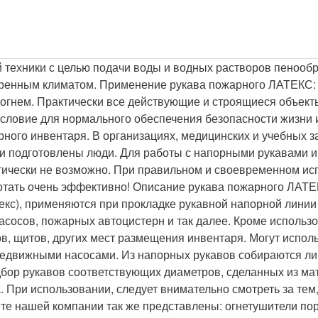
техники с целью подачи воды и водных растворов пенообр
умеренным климатом. Применение рукава пожарного ЛАТЕКС
огнем. Практически все действующие и строящиеся объект
ловие для нормального обеспечения безопасности жизни и
рного инвентаря. В организациях, медицинских и учебных з
и подготовлены люди. Для работы с напорными рукавами ин
ктически не возможно. При правильном и своевременном и
тать очень эффективно! Описание рукава пожарного ЛАТЕ
с), применяются при прокладке рукавной напорной линии 
сосов, пожарных автоцистерн и так далее. Кроме использ
, щитов, других мест размещения инвентаря. Могут исполь
едвижными насосами. Из напорных рукавов собираются ли
бор рукавов соответствующих диаметров, сделанных из ма
. При использовании, следует внимательно смотреть за тем
нте нашей компании так же представлены: огнетушители по