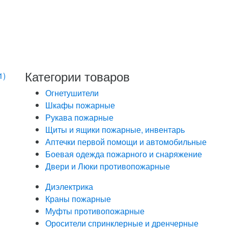
Нажимая кнопку
обработку моих
Федеральным з
персональных д
определенных 
данных
Категории товаров
1)
Огнетушители
Шкафы пожарные
Рукава пожарные
Щиты и ящики пожарные, инвентарь
Аптечки первой помощи и автомобильные
Боевая одежда пожарного и снаряжение
Двери и Люки противопожарные
Диэлектрика
Краны пожарные
Муфты противопожарные
Оросители спринклерные и дренчерные