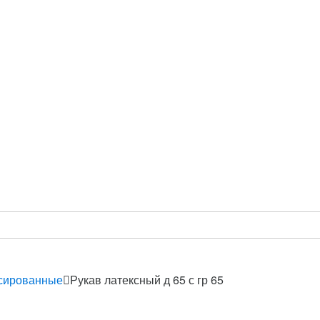
сированные
Рукав латексный д 65 с гр 65