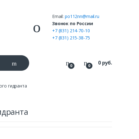
Email:
po112nn@mail.ru
ы
Звонок по России
+7 (831) 214-70-10
+7 (831) 215-38-75
0
руб.
0
0
ого гидранта
идранта