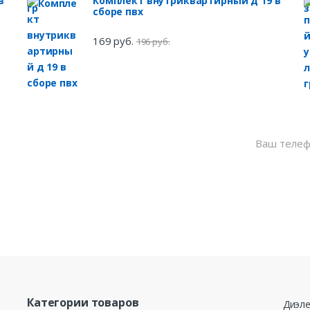
в
Комплект внутриквартирный д 19 в
сборе пвх
169 руб.
196 руб.
Нажимая кнопку
моих персональ
от 27.07.2006 г
для целей, опр
данных
Категории товаров
Диэле