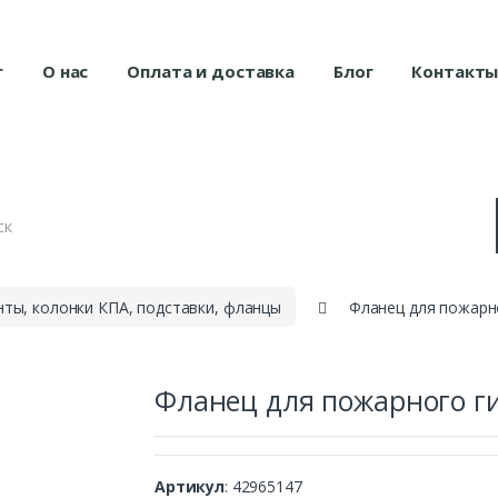
г
О нас
Оплата и доставка
Блог
Контакт
ты, колонки КПА, подставки, фланцы
Фланец для пожарн
Фланец для пожарного г
Артикул
: 42965147