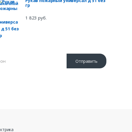
Рукав пожарный универсал д 51 без
гр
1 823 руб.
Отправить
 «Отправить», я даю свое согласие на обработку
ных данных, в соответствии с Федеральным законом
ода №152-ФЗ «О персональных данных», на условиях и
еделенных в Политике обработки персональных
ктрика