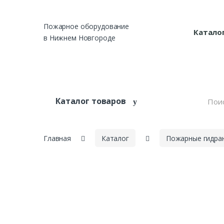
Skip to navigation
Skip to content
Пожарное оборудование
Катало
в Нижнем Новгороде
S
Каталог товаров
e
a
r
c
h
Главная
Каталог
Пожарные гидран
f
o
r
: