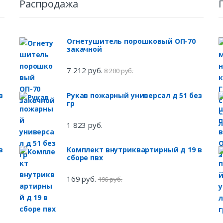
Распродажа
Огнетушитель порошковый ОП-70
закачной
7 212 руб.
8 200 руб.
з
Рукав пожарный универсал д 51 без
гр
1 823 руб.
в
Комплект внутриквартирный д 19 в
сборе пвх
169 руб.
196 руб.