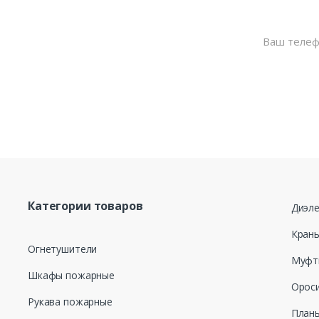
Нажимая кнопку
моих персональ
от 27.07.2006 г
для целей, опр
данных
Категории товаров
Диэле
Кран
Огнетушители
Муфт
Шкафы пожарные
Ороси
Рукава пожарные
Планы