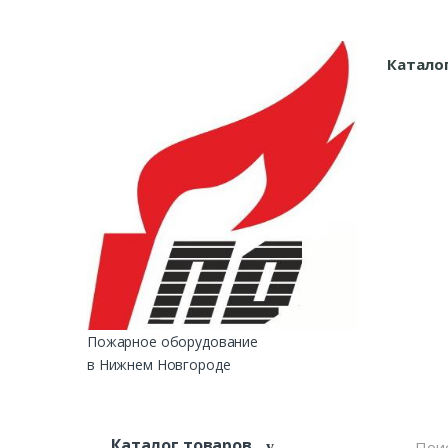
Skip to navigation
Skip to content
Катало
Пожарное оборудование
в Нижнем Новгороде
S
Каталог товаров
e