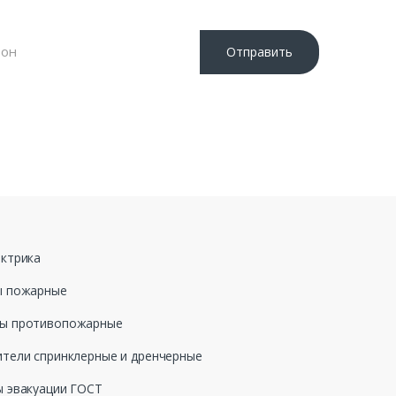
Отправить
 «Отправить», я даю свое согласие на обработку
ных данных, в соответствии с Федеральным законом
ода №152-ФЗ «О персональных данных», на условиях и
еделенных в Политике обработки персональных
ктрика
ы пожарные
ы противопожарные
тели спринклерные и дренчерные
 эвакуации ГОСТ