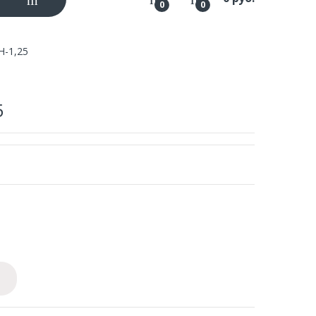
0
0
Н-1,25
5