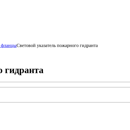
, фланцы
Световой указатель пожарного гидранта
о гидранта