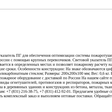
казатель ПГ для обеспечения оптимизации системы пожаротушен
оссии с помощью крупных перевозчиков. Световой указатель ПГ
вается в определенных местах и позволяет пожарному расчету н
кие сроки. Особенности конструкции: На знаке обозначаются ци
оликарбонатным стеклом; Размеры: 200х200х100 мм; Вес: 0,6 кг. 
 пожарное оборудование с доставкой по России На нашем сайте
виды огнетушителей, противогазов и респираторов, пожарных к
а в деревянных зданиях и конструкциях из бетона, металла, тка
м: +7 (831) 216-38-75, +7 (831) 412-92-01. Предлагаем удобные
ить комплексный заказ и выполняем оптовые поставки. Обращайт