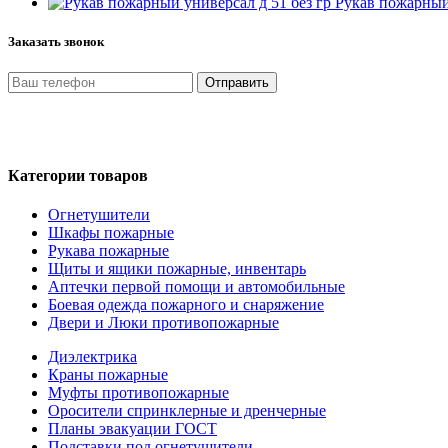
Рукав пожарный 
Заказать звонок
Отправить
Нажимая кнопку «Отправить», я даю свое согласие на обработ
на условиях и для целей, определенных в Политике обработки
Категории товаров
Огнетушители
Шкафы пожарные
Рукава пожарные
Щиты и ящики пожарные, инвентарь
Аптечки первой помощи и автомобильные
Боевая одежда пожарного и снаряжение
Двери и Люки противопожарные
Диэлектрика
Краны пожарные
Муфты противопожарные
Оросители спринклерные и дренчерные
Планы эвакуации ГОСТ
Подставки под огнетушители