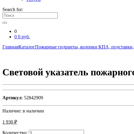
Search for:
0
0
0
руб.
Главная
Каталог
Пожарные гидранты, колонки КПА, подставки
Световой указатель пожарног
Артикул
: 52842909
Наличие:
в наличии
1 930 ₽
Количество: