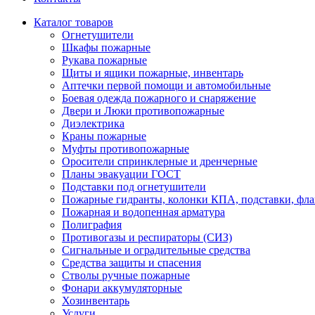
Каталог товаров
Огнетушители
Шкафы пожарные
Рукава пожарные
Щиты и ящики пожарные, инвентарь
Аптечки первой помощи и автомобильные
Боевая одежда пожарного и снаряжение
Двери и Люки противопожарные
Диэлектрика
Краны пожарные
Муфты противопожарные
Оросители спринклерные и дренчерные
Планы эвакуации ГОСТ
Подставки под огнетушители
Пожарные гидранты, колонки КПА, подставки, фл
Пожарная и водопенная арматура
Полиграфия
Противогазы и респираторы (СИЗ)
Сигнальные и оградительные средства
Средства защиты и спасения
Стволы ручные пожарные
Фонари аккумуляторные
Хозинвентарь
Услуги