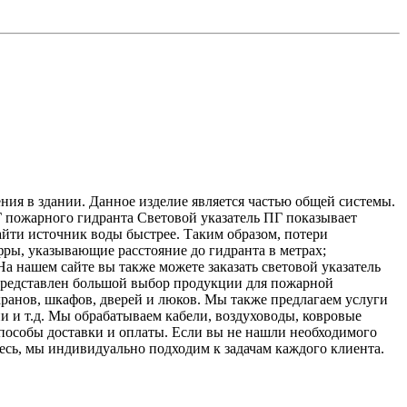
ия в здании. Данное изделие является частью общей системы.
 пожарного гидранта Световой указатель ПГ показывает
айти источник воды быстрее. Таким образом, потери
фры, указывающие расстояние до гидранта в метрах;
На нашем сайте вы также можете заказать световой указатель
 представлен большой выбор продукции для пожарной
ранов, шкафов, дверей и люков. Мы также предлагаем услуги
ни и т.д. Мы обрабатываем кабели, воздуховоды, ковровые
 способы доставки и оплаты. Если вы не нашли необходимого
есь, мы индивидуально подходим к задачам каждого клиента.