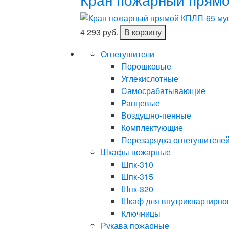
4 293 руб.
В корзину
Огнетушители
Порошковые
Углекислотные
Cамосрабатывающие
Ранцевые
Воздушно-пенные
Комплектующие
Перезарядка огнетушителе
Шкафы пожарные
Шпк-310
Шпк-315
Шпк-320
Шкаф для внутриквартирно
Ключницы
Рукава пожарные