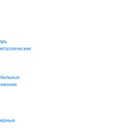
арь
металлические
обильные
ряжение
черные