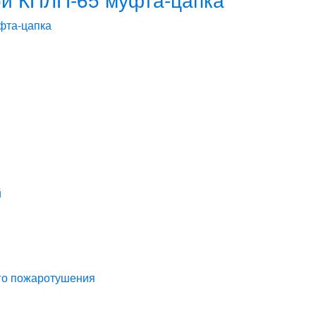
й
го пожаротушения