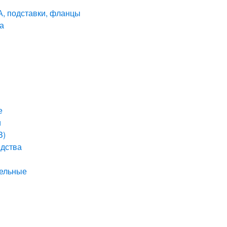
А, подставки, фланцы
а
е
и
З)
едства
тельные