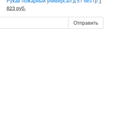
Рукав пожарный универсал д 51 без гр
1
823 руб.
Отправить
 «Отправить», я даю свое согласие на
 персональных данных, в соответствии с
аконом от 27.07.2006 года №152-ФЗ «О
анных», на условиях и для целей,
в Политике обработки персональных