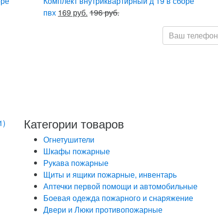
оре
Комплект внутриквартирный д 19 в сборе
пвх
169 руб.
196 руб.
Нажимая кнопку
обработку моих
Федеральным з
персональных д
определенных 
данных
Категории товаров
1)
Огнетушители
Шкафы пожарные
Рукава пожарные
Щиты и ящики пожарные, инвентарь
Аптечки первой помощи и автомобильные
Боевая одежда пожарного и снаряжение
Двери и Люки противопожарные