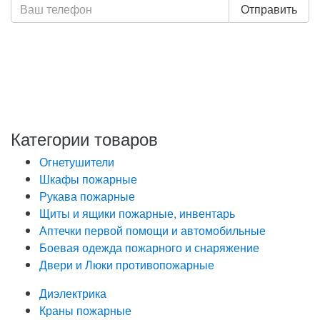
Отправить
Нажимая кнопку «Отправить», я даю свое согласие на
обработку моих персональных данных, в соответствии
с Федеральным законом от 27.07.2006 года №152-ФЗ
«О персональных данных», на условиях и для целей,
определенных в Политике обработки персональных
данных
Категории товаров
Огнетушители
Шкафы пожарные
Рукава пожарные
Щиты и ящики пожарные, инвентарь
Аптечки первой помощи и автомобильные
Боевая одежда пожарного и снаряжение
Двери и Люки противопожарные
Диэлектрика
Краны пожарные