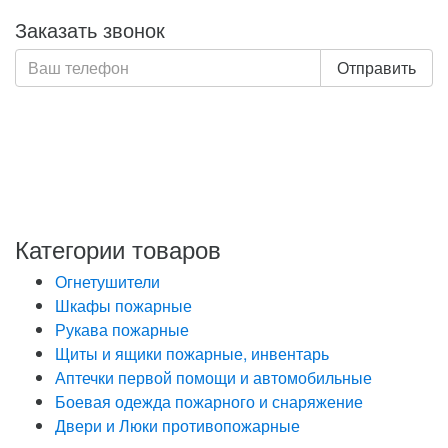
Заказать звонок
Отправить
Нажимая кнопку «Отправить», я даю свое согласие на
обработку моих персональных данных, в соответствии
с Федеральным законом от 27.07.2006 года №152-ФЗ
«О персональных данных», на условиях и для целей,
определенных в Политике обработки персональных
данных
Категории товаров
Огнетушители
Шкафы пожарные
Рукава пожарные
Щиты и ящики пожарные, инвентарь
Аптечки первой помощи и автомобильные
Боевая одежда пожарного и снаряжение
Двери и Люки противопожарные