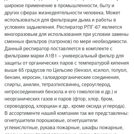
широкое применение в промышленности, быту и
других сферах жизнедеятельности человека. Может
использоваться для фильтрации дыма и работы в
условиях задымления. Респиратор РПГ-67 является
многоразовым для использования при условии замены
сменных фильтров (патронов) по мере необходимости.
Данный респиратор поставляется в комплекте с
фильтрами марки А1В1 – универсальный фильтр для
защиты от органических паров с температурой кипения
выше 65 градусов по Цельсию (бензол, ксилол, толуол,
бензин, керосин, галоидоорганические соединения,
спирты, анилин, тетраэтилсвинец, сероуглерод,
нитросоединения бензола и его гомологов и др.) и
неорганических газов и паров (фтор, хлор, бром,
сероводород, хлорциан и др., кроме оксида углерода).
В ассортименте нашей компании так же представлены:
огнетушители порошковые, огнетушители
углекислотные, рукава пожарные, шкафы пожарные,