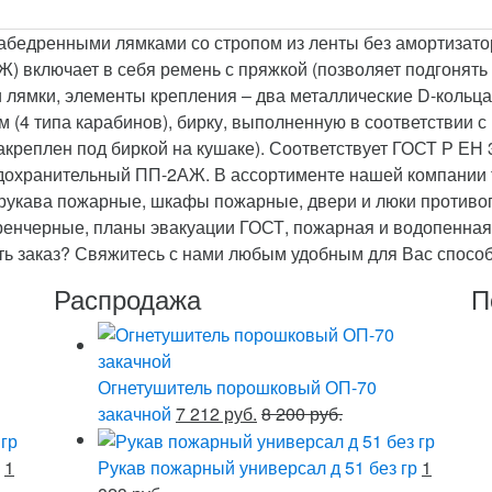
абедренными лямками со стропом из ленты без амортизат
включает в себя ремень с пряжкой (позволяет подгонять п
лямки, элементы крепления – два металлические D-кольца 
(4 типа карабинов), бирку, выполненную в соответствии с
акреплен под биркой на кушаке). Соответствует ГОСТ Р ЕН
едохранительный ПП-2АЖ. В ассортименте нашей компании 
 рукава пожарные, шкафы пожарные, двери и люки противо
дренчерные, планы эвакуации ГОСТ, пожарная и водопенна
ать заказ? Свяжитесь с нами любым удобным для Вас спосо
Распродажа
П
Огнетушитель порошковый ОП-70
закачной
7 212 руб.
8 200 руб.
1
Рукав пожарный универсал д 51 без гр
1