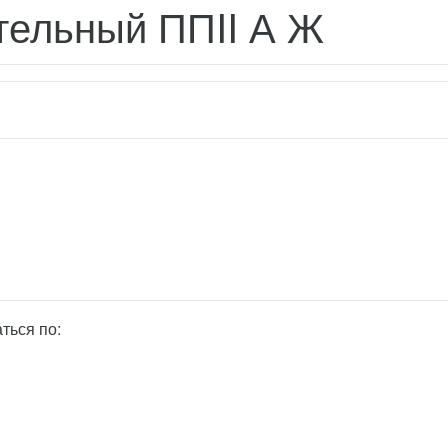
тельный ППII А Ж
ться по: