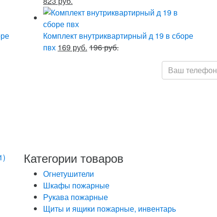
823 руб.
оре
Комплект внутриквартирный д 19 в сборе
пвх
169 руб.
196 руб.
Нажимая кнопку
обработку моих
Федеральным з
персональных д
определенных 
данных
Категории товаров
1)
Огнетушители
Шкафы пожарные
Рукава пожарные
Щиты и ящики пожарные, инвентарь