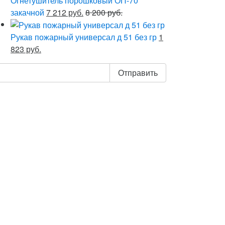
Огнетушитель порошковый ОП-70
закачной
7 212 руб.
8 200 руб.
Рукав пожарный универсал д 51 без гр
1
823 руб.
Отправить
 «Отправить», я даю свое согласие на
 персональных данных, в соответствии с
аконом от 27.07.2006 года №152-ФЗ «О
анных», на условиях и для целей,
в Политике обработки персональных