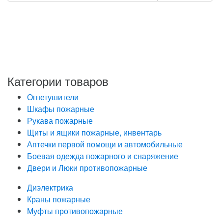
Нажимая кнопку «Отправить», я даю свое согласие на
обработку моих персональных данных, в соответствии
с Федеральным законом от 27.07.2006 года №152-ФЗ
«О персональных данных», на условиях и для целей,
определенных в Политике обработки персональных
данных
Категории товаров
Огнетушители
Шкафы пожарные
Рукава пожарные
Щиты и ящики пожарные, инвентарь
Аптечки первой помощи и автомобильные
Боевая одежда пожарного и снаряжение
Двери и Люки противопожарные
Диэлектрика
Краны пожарные
Муфты противопожарные