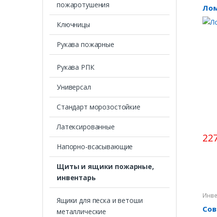
пожаротушения
Лом
Ключницы
Рукава пожарные
Рукава РПК
Универсал
Стандарт морозостойкие
Латексированные
227
Напорно-всасывающие
Щиты и ящики пожарные,
инвентарь
Инве
Ящики для песка и ветоши
Сов
металлические