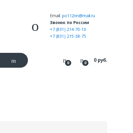
Email:
po112nn@mail.ru
ы
Звонок по России
+7 (831) 214-70-10
+7 (831) 215-38-75
0
руб.
0
0