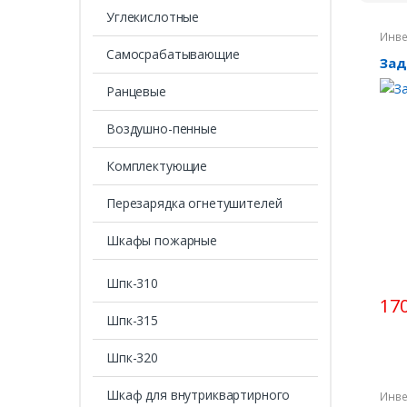
Углекислотные
Инве
Cамосрабатывающие
Зад
Ранцевые
Воздушно-пенные
Комплектующие
Перезарядка огнетушителей
Шкафы пожарные
Шпк-310
170
Шпк-315
Шпк-320
Шкаф для внутриквартирного
Инве