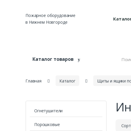
Skip to navigation
Skip to content
Пожарное оборудование
Катало
в Нижнем Новгороде
S
Каталог товаров
e
a
r
c
h
Главная
Каталог
Щиты и ящики п
f
o
r
Ин
:
Огнетушители
Порошковые
Сорт