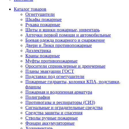
Каталог товаров
Огнетушители
Шкафы пожарные
Рукава пожарные
Щиты и ящики пожарные, инвентарь
Аптечки первой помощи и автомобильные
Боевая одежда пожарного и снаряжение
Двери и Люки противопожарные
Диэлектрика
Краны пожарные
Муфты противопожарные
Оросители спринклерные и дренчерные
Планы эвакуации ГОСТ
Подставки под огнетушители
Пожарные гидранты, колонки КПА, подставки,
фланцы
Пожарная и водопенная арматура
Полиграфия
Противогазы и респираторы (СИЗ)
Сигнальные и оградительные средства
Средства защиты и спасения
Стволы ручные пожарные
Фонари аккумуляторные
Хозинвентарь