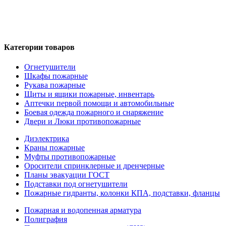
Федеральным законом от 27.07.2006 года №152-ФЗ «О
персональных данных», на условиях и для целей,
определенных в Политике обработки персональных данных
Категории товаров
Огнетушители
Шкафы пожарные
Рукава пожарные
Щиты и ящики пожарные, инвентарь
Аптечки первой помощи и автомобильные
Боевая одежда пожарного и снаряжение
Двери и Люки противопожарные
Диэлектрика
Краны пожарные
Муфты противопожарные
Оросители спринклерные и дренчерные
Планы эвакуации ГОСТ
Подставки под огнетушители
Пожарные гидранты, колонки КПА, подставки, фланцы
Пожарная и водопенная арматура
Полиграфия