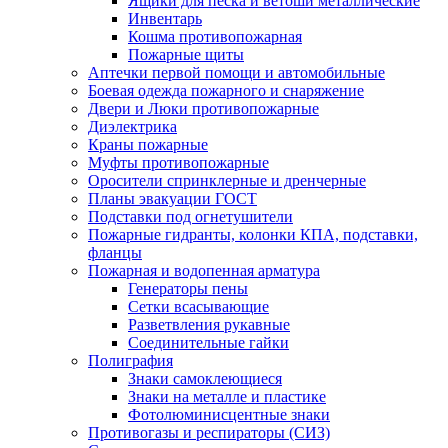
Ящики для песка и ветоши металлические
Инвентарь
Кошма противопожарная
Пожарные щиты
Аптечки первой помощи и автомобильные
Боевая одежда пожарного и снаряжение
Двери и Люки противопожарные
Диэлектрика
Краны пожарные
Муфты противопожарные
Оросители спринклерные и дренчерные
Планы эвакуации ГОСТ
Подставки под огнетушители
Пожарные гидранты, колонки КПА, подставки,
фланцы
Пожарная и водопенная арматура
Генераторы пены
Сетки всасывающие
Разветвления рукавные
Соединительные гайки
Полиграфия
Знаки самоклеющиеся
Знаки на металле и пластике
Фотолюминисцентные знаки
Противогазы и респираторы (СИЗ)