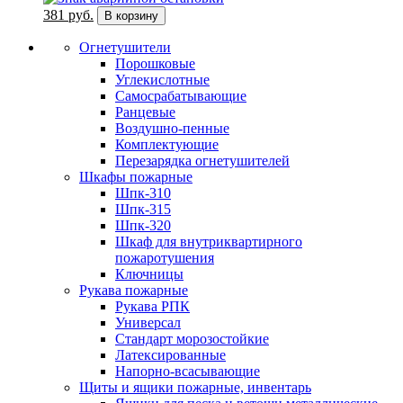
381 руб.
В корзину
Огнетушители
Порошковые
Углекислотные
Cамосрабатывающие
Ранцевые
Воздушно-пенные
Комплектующие
Перезарядка огнетушителей
Шкафы пожарные
Шпк-310
Шпк-315
Шпк-320
Шкаф для внутриквартирного
пожаротушения
Ключницы
Рукава пожарные
Рукава РПК
Универсал
Стандарт морозостойкие
Латексированные
Напорно-всасывающие
Щиты и ящики пожарные, инвентарь