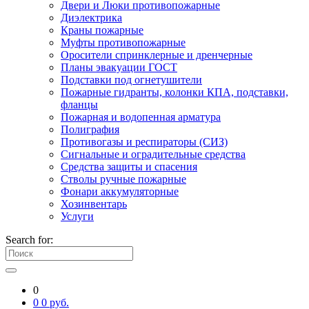
Двери и Люки противопожарные
Диэлектрика
Краны пожарные
Муфты противопожарные
Оросители спринклерные и дренчерные
Планы эвакуации ГОСТ
Подставки под огнетушители
Пожарные гидранты, колонки КПА, подставки,
фланцы
Пожарная и водопенная арматура
Полиграфия
Противогазы и респираторы (СИЗ)
Сигнальные и оградительные средства
Средства защиты и спасения
Стволы ручные пожарные
Фонари аккумуляторные
Хозинвентарь
Услуги
Search for:
0
0
0
руб.