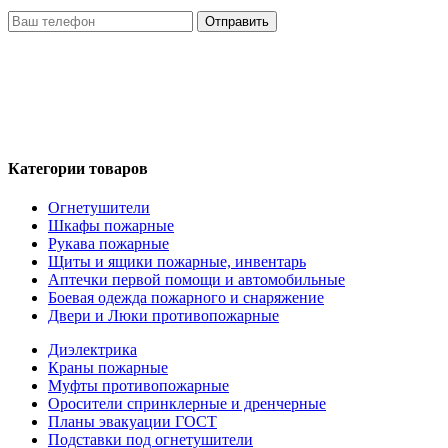
Отправить
Нажимая кнопку «Отправить», я даю свое согласие на
обработку моих персональных данных, в соответствии с
Федеральным законом от 27.07.2006 года №152-ФЗ «О
персональных данных», на условиях и для целей,
определенных в Политике обработки персональных данных
Категории товаров
Огнетушители
Шкафы пожарные
Рукава пожарные
Щиты и ящики пожарные, инвентарь
Аптечки первой помощи и автомобильные
Боевая одежда пожарного и снаряжение
Двери и Люки противопожарные
Диэлектрика
Краны пожарные
Муфты противопожарные
Оросители спринклерные и дренчерные
Планы эвакуации ГОСТ
Подставки под огнетушители