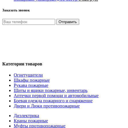
Заказать звонок
Отправить
Нажимая кнопку «Отправить», я даю свое согласие на
обработку моих персональных данных, в соответствии с
Федеральным законом от 27.07.2006 года №152-ФЗ «О
персональных данных», на условиях и для целей,
определенных в Политике обработки персональных данных
Категории товаров
Огнетушители
Шкафы пожарные
Рукава пожарные
Щиты и ящики пожарные, инвентарь
Аптечки первой помощи и автомобильные
Боевая одежда пожарного и снаряжение
Двери и Люки противопожарные
Диэлектрика
Краны пожарные
Муфты противопожарные