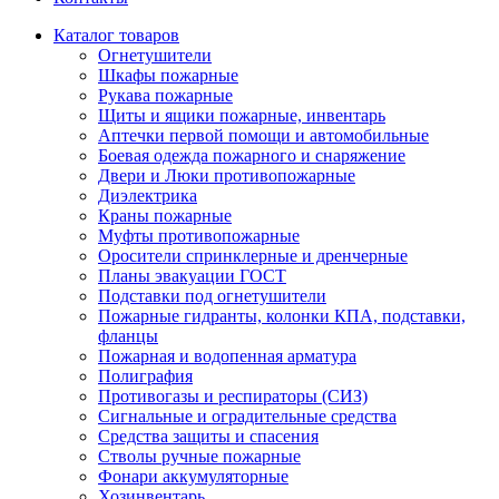
Каталог товаров
Огнетушители
Шкафы пожарные
Рукава пожарные
Щиты и ящики пожарные, инвентарь
Аптечки первой помощи и автомобильные
Боевая одежда пожарного и снаряжение
Двери и Люки противопожарные
Диэлектрика
Краны пожарные
Муфты противопожарные
Оросители спринклерные и дренчерные
Планы эвакуации ГОСТ
Подставки под огнетушители
Пожарные гидранты, колонки КПА, подставки,
фланцы
Пожарная и водопенная арматура
Полиграфия
Противогазы и респираторы (СИЗ)
Сигнальные и оградительные средства
Средства защиты и спасения
Стволы ручные пожарные
Фонари аккумуляторные
Хозинвентарь