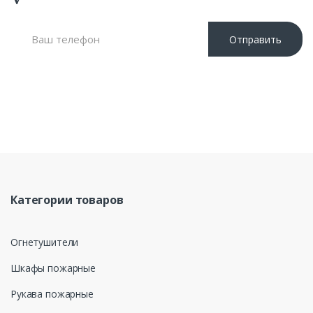
Отправить
Нажимая кнопку «Отправить», я даю свое согласие на
обработку моих персональных данных, в соответствии с
Федеральным законом от 27.07.2006 года №152-ФЗ «О
персональных данных», на условиях и для целей,
определенных в Политике обработки персональных данных
Категории товаров
Огнетушители
Шкафы пожарные
Рукава пожарные