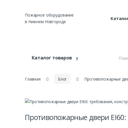
Skip to navigation
Skip to content
Пожарное оборудование
Катало
в Нижнем Новгороде
S
Каталог товаров
e
a
r
c
h
Главная
Блог
Противопожарные двер
f
o
r
:
Противопожарные двери EI60: