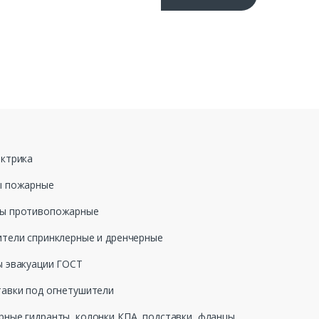
 «Отправить», я даю свое согласие на обработку
ных данных, в соответствии с Федеральным законом
ода №152-ФЗ «О персональных данных», на условиях и
еделенных в Политике обработки персональных
ктрика
ы пожарные
ы противопожарные
тели спринклерные и дренчерные
 эвакуации ГОСТ
авки под огнетушители
ные гидранты, колонки КПА, подставки, фланцы