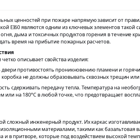
льных ценностей при пожаре напрямую зависит от прав
кой EI60 являются одним из ключевых элементов такой 
гня, дыма и токсичных продуктов горения в течение кр
 дать время на прибытие пожарных расчетов.
ствия
 четко описывает свойства изделия:
 двери противостоять проникновению пламени и горячих
 коробка не должны образовывать сквозных трещин или 
сть сдерживать передачу тепла. Температура на необог
ем или на 180°C в любой точке, что предотвращает восп
ой сложный инженерный продукт. Их каркас изготавливае
изоляционными материалами, такими как базальтовая в
на и в притворе, которые под воздействием высокой те