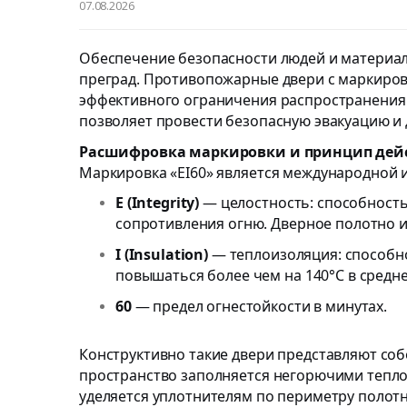
07.08.2026
Обеспечение безопасности людей и материа
преград. Противопожарные двери с маркиров
эффективного ограничения распространения о
позволяет провести безопасную эвакуацию и
Расшифровка маркировки и принцип дей
Маркировка «EI60» является международной и
E (Integrity)
— целостность: способность
сопротивления огню. Дверное полотно и
I (Insulation)
— теплоизоляция: способно
повышаться более чем на 140°C в средн
60
— предел огнестойкости в минутах.
Конструктивно такие двери представляют соб
пространство заполняется негорючими тепло
уделяется уплотнителям по периметру полот