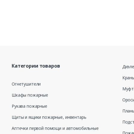
Нажимая кнопку
моих персональ
от 27.07.2006 г
для целей, опр
данных
Категории товаров
Диэле
Кран
Огнетушители
Муфт
Шкафы пожарные
Ороси
Рукава пожарные
Планы
Щиты и ящики пожарные, инвентарь
Подст
Аптечки первой помощи и автомобильные
Пожар
,