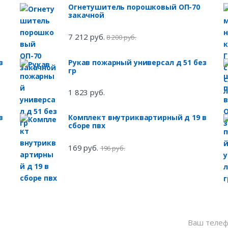
Огнетушитель порошковый ОП-70
закачной
7 212 руб.
8 200 руб.
з
Рукав пожарный универсал д 51 без
гр
1 823 руб.
в
Комплект внутриквартирный д 19 в
сборе пвх
169 руб.
196 руб.