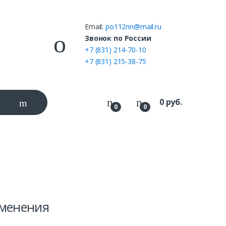
Email:
po112nn@mail.ru
ы
Звонок по России
+7 (831) 214-70-10
+7 (831) 215-38-75
0
руб.
0
0
именения